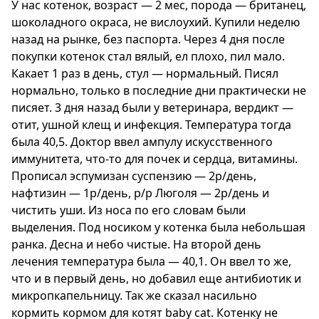
У нас котенок, возраст — 2 мес, порода — британец,
шоколадного окраса, не вислоухий. Купили неделю
назад на рынке, без паспорта. Через 4 дня после
покупки котенок стал вялый, ел плохо, пил мало.
Какает 1 раз в день, стул — нормальный. Писял
нормально, только в последние дни практически не
писяет. 3 дня назад были у ветеринара, вердикт —
отит, ушной клещ и инфекция. Температура тогда
была 40,5. Доктор ввел ампулу искусственного
иммунитета, что-то для почек и сердца, витамины.
Прописал эспумизан суспензию — 2р/день,
нафтизин — 1р/день, р/р Люголя — 2р/день и
чистить уши. Из носа по его словам были
выделения. Под носиком у котенка была небольшая
ранка. Десна и небо чистые. На второй день
лечения температура была — 40,1. Он ввел то же,
что и в первый день, но добавил еще антибиотик и
микропкапельницу. Так же сказал насильно
кормить кормом для котят baby cat. Котенку не