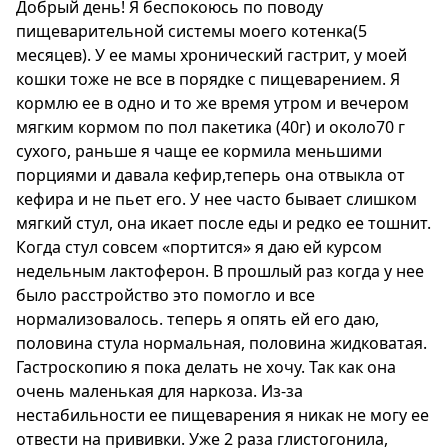
Добрый день! Я беспокоюсь по поводу
пищеварительной системы моего котенка(5
месяцев). У ее мамы хронический гастрит, у моей
кошки тоже не все в порядке с пищеварением. Я
кормлю ее в одно и то же время утром и вечером
мягким кормом по пол пакетика (40г) и около70 г
сухого, раньше я чаще ее кормила меньшими
порциями и давала кефир,теперь она отвыкла от
кефира и не пьет его. У нее часто бывает слишком
мягкий стул, она икает после еды и редко ее тошнит.
Когда стул совсем «портится» я даю ей курсом
недельным лактоферон. В прошлый раз когда у нее
было расстройство это помогло и все
нормализовалось. теперь я опять ей его даю,
половина стула нормальная, половина жидковатая.
Гастроскопию я пока делать не хочу. Так как она
очень маленькая для наркоза. Из-за
нестабильности ее пищеварения я никак не могу ее
отвести на прививки. Уже 2 раза глистогонила,