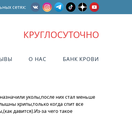
ьных сетях:
КРУГЛОСУТОЧНО
ЗЫВЫ
О НАС
БАНК КРОВИ
,назначили уколы,после них стал меньше
слышны хрипы,только когда спит все
(как давится).Из-за чего такое