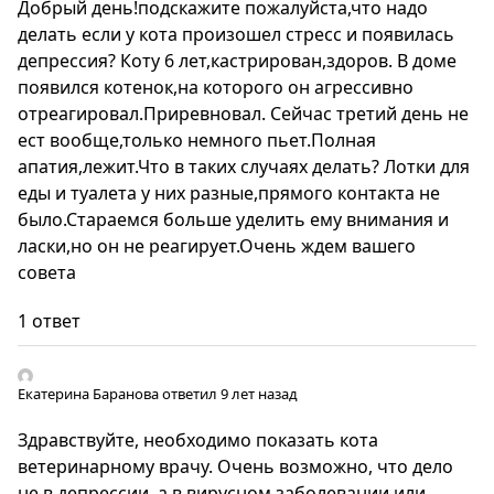
Добрый день!подскажите пожалуйста,что надо
делать если у кота произошел стресс и появилась
депрессия? Коту 6 лет,кастрирован,здоров. В доме
появился котенок,на которого он агрессивно
отреагировал.Приревновал. Сейчас третий день не
ест вообще,только немного пьет.Полная
апатия,лежит.Что в таких случаях делать? Лотки для
еды и туалета у них разные,прямого контакта не
было.Стараемся больше уделить ему внимания и
ласки,но он не реагирует.Очень ждем вашего
совета
1 ответ
Екатерина Баранова
ответил 9 лет назад
Здравствуйте, необходимо показать кота
ветеринарному врачу. Очень возможно, что дело
не в депрессии, а в вирусном заболевании или