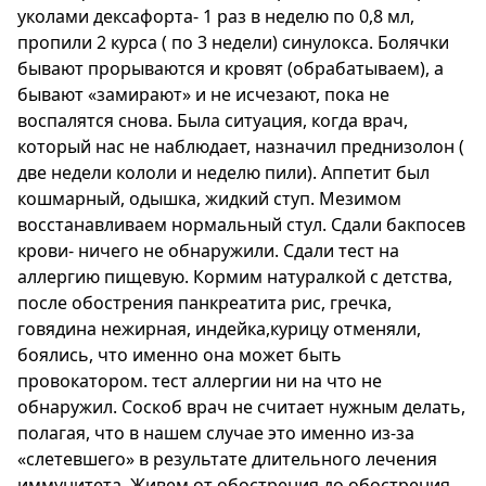
уколами дексафорта- 1 раз в неделю по 0,8 мл,
пропили 2 курса ( по 3 недели) синулокса. Болячки
бывают прорываются и кровят (обрабатываем), а
бывают «замирают» и не исчезают, пока не
воспалятся снова. Была ситуация, когда врач,
который нас не наблюдает, назначил преднизолон (
две недели кололи и неделю пили). Аппетит был
кошмарный, одышка, жидкий ступ. Мезимом
восстанавливаем нормальный стул. Сдали бакпосев
крови- ничего не обнаружили. Сдали тест на
аллергию пищевую. Кормим натуралкой с детства,
после обострения панкреатита рис, гречка,
говядина нежирная, индейка,курицу отменяли,
боялись, что именно она может быть
провокатором. тест аллергии ни на что не
обнаружил. Соскоб врач не считает нужным делать,
полагая, что в нашем случае это именно из-за
«слетевшего» в результате длительного лечения
иммунитета. Живем от обострения до обострения,