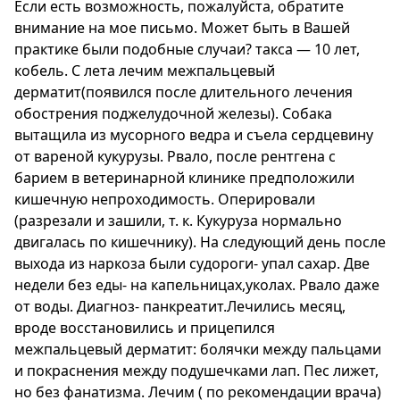
Если есть возможность, пожалуйста, обратите
внимание на мое письмо. Может быть в Вашей
практике были подобные случаи? такса — 10 лет,
кобель. С лета лечим межпальцевый
дерматит(появился после длительного лечения
обострения поджелудочной железы). Собака
вытащила из мусорного ведра и съела сердцевину
от вареной кукурузы. Рвало, после рентгена с
барием в ветеринарной клинике предположили
кишечную непроходимость. Оперировали
(разрезали и зашили, т. к. Кукуруза нормально
двигалась по кишечнику). На следующий день после
выхода из наркоза были судороги- упал сахар. Две
недели без еды- на капельницах,уколах. Рвало даже
от воды. Диагноз- панкреатит.Лечились месяц,
вроде восстановились и прицепился
межпальцевый дерматит: болячки между пальцами
и покраснения между подушечками лап. Пес лижет,
но без фанатизма. Лечим ( по рекомендации врача)