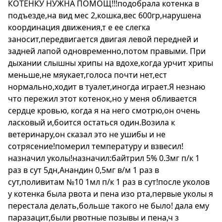
КОТЕНКУ НУЖНА ПОМОЩ!!!подобрала котенка в
подъезде,на вид мес 2,кошка,вес 600гр,нарушена
координация движения,т е ее слегка
заносит,передвигается двигая левой передней и
задней лапой одновременно,потом правыми. При
дыхании слышны хрипы на вдохе,когда урчит хрипы
меньше,не мяукает,голоса почти нет,ест
нормально,ходит в туалет,иногда играет.Я незнаю
что пережил этот котенок,но у меня обливается
сердце кровью, когда я на него смотрю,он очень
ласковый и,боится остаться один.Возила к
ветеринару,он сказал это не ушибы и не
сотрясение!померил температуру и взвесил!
назначил уколы!назначил:байтрил 5% 0.3мг п/к 1
раз в сут 5дн,Анандин 0,5мг в/м 1 раз в
сут,поливитам №10 1мл п/к 1 раз в сут!после уколов
у котенка была рвота и пена изо рта,первые уколы я
перестала делать,больше такого не было! дала ему
паразацит,были рвотные позывы и пена,ч з