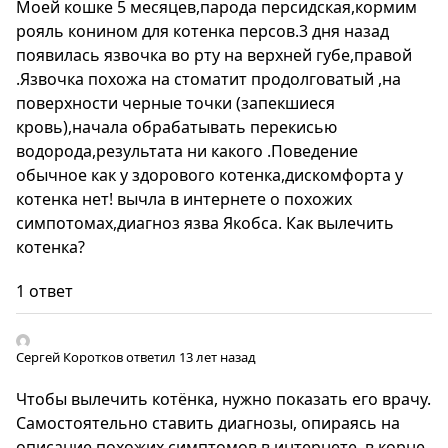
Моей кошке 5 месяцев,парода персидская,кормим
рояль конином для котенка персов.3 дня назад
появилась язвочка во рту на верхней губе,правой
.Язвочка похожа на стоматит продолговатый ,на
поверхности черные точки (запекшиеся
кровь),начала обрабатывать перекисью
водорода,результата ни какого .Поведение
обычное как у здорового котенка,дискомфорта у
котенка нет! вычла в интернете о похожих
симпотомах,диагноз язва Якобса. Как вылечить
котенка?
1 ответ
Сергей Коротков
ответил 13 лет назад
Чтобы вылечить котёнка, нужно показать его врачу.
Самостоятельно ставить диагнозы, опираясь на
описание похожих симптомов в интернете, в корне