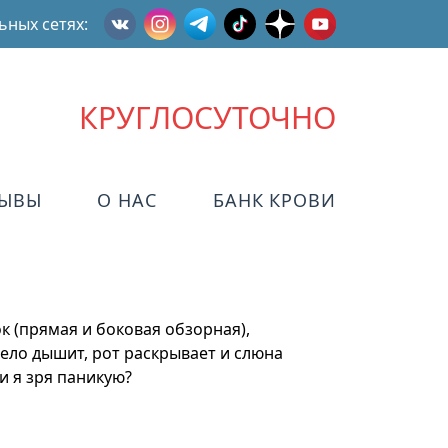
ьных сетях:
КРУГЛОСУТОЧНО
ЗЫВЫ
О НАС
БАНК КРОВИ
ок (прямая и боковая обзорная),
ело дышит, рот раскрывает и слюна
и я зря паникую?