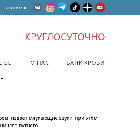
ьных сетях:
КРУГЛОСУТОЧНО
ЗЫВЫ
О НАС
БАНК КРОВИ
ь…
арем, издаёт мяукающие звуки, при этом
ничего путнего.