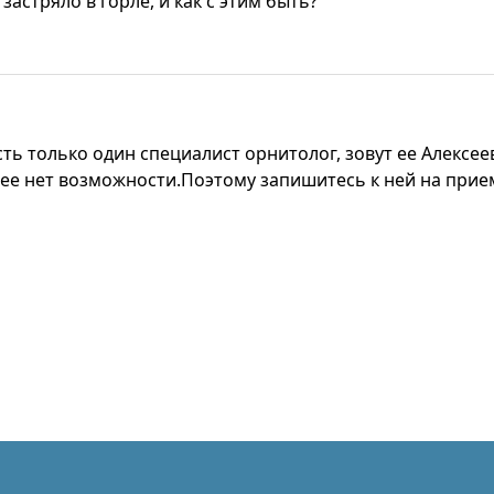
застряло в горле, и как с этим быть?
сть только один специалист орнитолог, зовут ее Алекс
 нее нет возможности.Поэтому запишитесь к ней на при