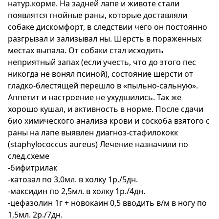
натур.корме. На задней лапе и животе стали
появлятся гнойные раны, которые доставляли
собаке дискомфорт, в следствии чего он постоянно
разгрызал и зализывал ны. Шерсть в пораженных
местах выпала. От собаки стал исходить
неприятный запах (если учесть, что до этого пес
никогда не вонял псиной), состояние шерсти от
гладко-блестящей перешло в «пыльно-сальную».
Аппетит и настроение не ухудшились. Так же
хорошо кушал, и активность в норме. После сдачи
био химического анализа крови и соскоба взятого с
раны на лапе выявлен диагноз-стафилококк
(staphylococcus aureus) Лечение назначили по
след.схеме
-бифитрилак
-катозал по 3,0мл. в холку 1р./5дн.
-максидин по 2,5мл. в холку 1р./4дн.
-цефазолин 1г + новокаин 0,5 вводить в/м в ногу по
1,5мл. 2р./7дн.