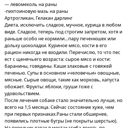
— левомеколь на раны
-пихтоиновую мазь на раны
Артрогликан, Гелакан дарлинг
Диета, исключить сладкое, мучное, курица в любом
виде. Сладкое, теперь под строгим запретом, хотя и
раньше особо не кормили…пару печенюшек или
дольку шоколадки. Куриное мясо, кости в его
рацион никогда не входили. Перечислю, то что пес
ест с щенячьего возраста: сырое мясо и кости:
баранины, говядины. Каши злаковые с говяжей
печенью. Супы в основном «человечьи» овощные,
мясные. Сырые овощи, такие как морковь, капуста
обожает. Фрукты: яблоки, груши тоже с
удовольствием.
После лечения собаке стало значительно лучше, но
всего на 1,5 месяца. Сейчас состояние хуже, чем
при первых признаках.Раны стали обширнее,
появились плотные бугры (не покрыты шерстью).
На передних лапах в местах сгиба локоть по-