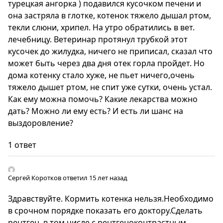
турецкая ангорка ) подавился кусочком печени и
она застряла в глотке, котенок тяжело дышал ртом,
текли слюни, хрипел. На утро обратились в вет.
лечебницу. Ветеринар протянул трубкой этот
кусочек до жилудка, ничего не приписал, сказал что
может быть через два дня отек горла пройдет. Но
дома котенку стало хуже, не пьет ничего,очень
тяжело дышет ртом, не спит уже сутки, очень устал.
Как ему можна помочь? Какие лекарства можно
дать? Можно ли ему есть? И есть ли шанс на
выздоровление?
1 ответ
Сергей Коротков
ответил 15 лет назад
Здравствуйте. Кормить котенка нельзя.Необходимо
в срочном порядке показать его доктору.Сделать
рентген, в том числе с рентгеноконтрастным