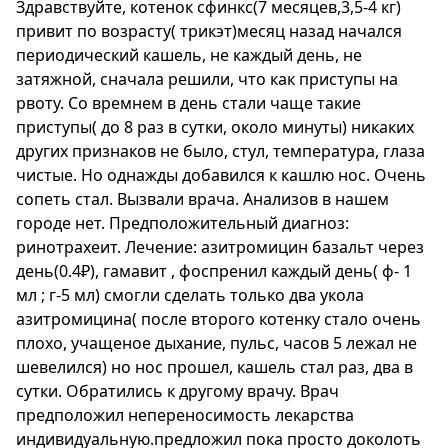
Здравствуйте, котенок сфинкс(7 месяцев,3,5-4 кг)
привит по возрасту( трикэт)месяц назад начался
периодический кашель, не каждый день, не
затяжной, сначала решили, что как приступы на
рвоту. Со времнем в день стали чаще такие
приступы( до 8 раз в сутки, около минуты) никаких
других признаков не было, стул, температура, глаза
чистые. Но однажды добавился к кашлю нос. Очень
сопеть стал. Вызвали врача. Анализов в нашем
городе нет. Предположительный диагноз:
ринотрахеит. Лечение: азитромицин базальт через
день(0.4₽), гамавит , фоспренил каждый день( ф- 1
мл ; г-5 мл) смогли сделать только два укола
азитромицина( после второго котенку стало очень
плохо, учащеное дыхание, пульс, часов 5 лежал не
шевелился) но нос прошел, кашель стал раз, два в
сутки. Обратились к другому врачу. Врач
предположил непереносимость лекарства
индивидуальную.предложил пока просто доколоть