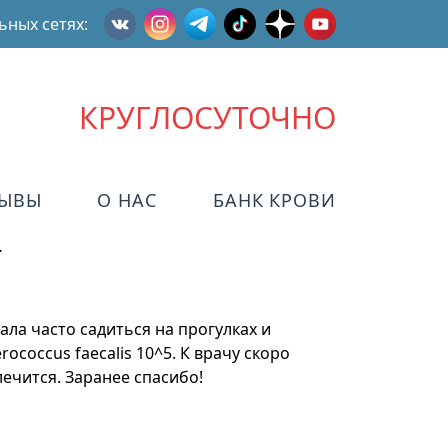
ьных сетях:
КРУГЛОСУТОЧНО
ЗЫВЫ
О НАС
БАНК КРОВИ
…
тала часто садиться на прогулках и
coccus faecalis 10^5. К врачу скоро
лечится. Заранее спасибо!