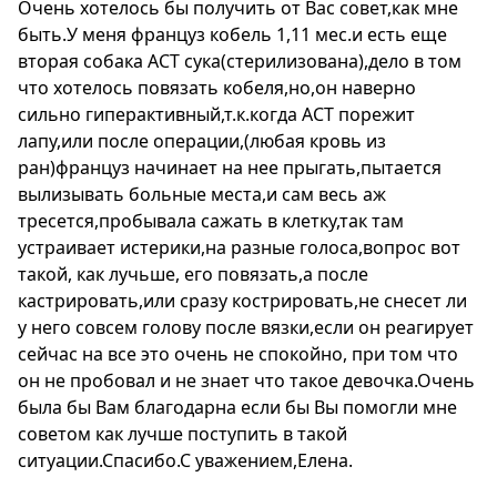
Очень хотелось бы получить от Вас совет,как мне
быть.У меня француз кобель 1,11 мес.и есть еще
вторая собака АСТ сука(стерилизована),дело в том
что хотелось повязать кобеля,но,он наверно
сильно гиперактивный,т.к.когда АСТ порежит
лапу,или после операции,(любая кровь из
ран)француз начинает на нее прыгать,пытается
вылизывать больные места,и сам весь аж
тресется,пробывала сажать в клетку,так там
устраивает истерики,на разные голоса,вопрос вот
такой, как лучьше, его повязать,а после
кастрировать,или сразу кострировать,не снесет ли
у него совсем голову после вязки,если он реагирует
сейчас на все это очень не спокойно, при том что
он не пробовал и не знает что такое девочка.Очень
была бы Вам благодарна если бы Вы помогли мне
советом как лучше поступить в такой
ситуации.Спасибо.С уважением,Елена.