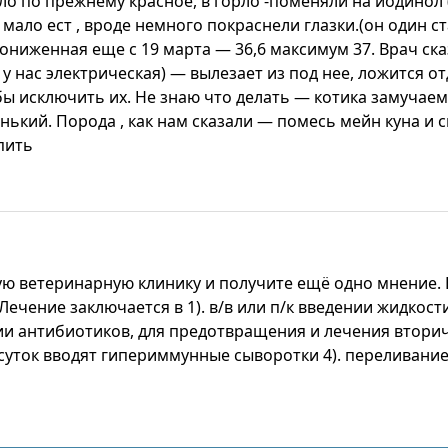
ло по прежнему красное, в горло -поменяли на йодинол
ь мало ест , вроде немного покраснели глазки.(он один 
ониженная еще с 19 марта — 36,6 максимум 37. Врач ска
 у нас электрическая) — вылезает из под нее, ложится отд
ы исключить их. Не знаю что делать — котика замучаем 
нький. Порода , как нам сказали — помесь мейн куна и с
пить
ую ветеринарную клинику и получите ещё одно мнение. В
Лечение заключается в 1). в/в или п/к введении жидкост
дении антибиотиков, для предотвращения и лечения втор
суток вводят гипериммунные сыворотки 4). переливание