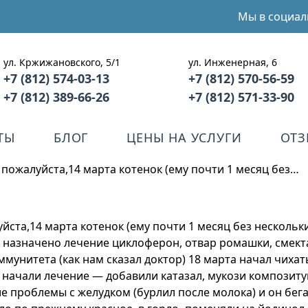
Мы в социал
ул. Кржижановского, 5/1
ул. Инженерная, 6
+7 (812) 574-03-13
+7 (812) 570-56-59
+7 (812) 389-66-26
+7 (812) 571-33-90
ТЫ
БЛОГ
ЦЕНЫ НА УСЛУГИ
ОТ
 пожалуйста,14 марта котенок (ему почти 1 месяц без…
йста,14 марта котенок (ему почти 1 месяц без нескольк
о назначено лечение циклоферон, отвар ромашки, смекта
мунитета (как нам сказал доктор) 18 марта начал чихат
начали лечение — добавили катазал, мукози композитум,
 проблемы с желудком (бурлил после молока) и он бега