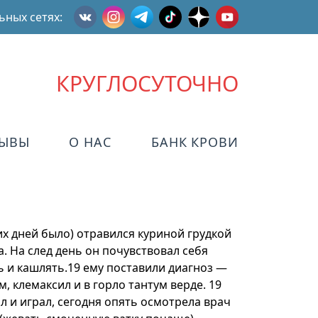
ьных сетях:
КРУГЛОСУТОЧНО
ЗЫВЫ
О НАС
БАНК КРОВИ
их дней было) отравился куриной грудкой
. На след день он почувствовал себя
ь и кашлять.19 ему поставили диагноз —
 клемаксил и в горло тантум верде. 19
л и играл, сегодня опять осмотрела врач