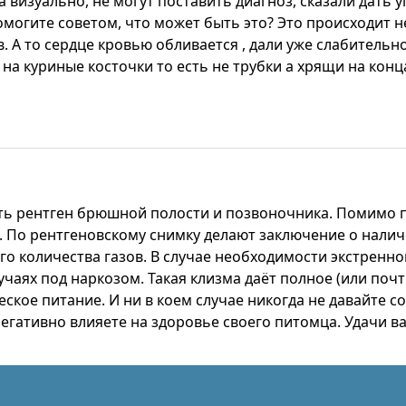
 визуально, не могут поставить диагноз, сказали дать у
омогите советом, что может быть это? Это происходит 
в. А то сердце кровью обливается , дали уже слабительн
а на куриные косточки то есть не трубки а хрящи на кон
ть рентген брюшной полости и позвоночника. Помимо 
. По рентгеновскому снимку делают заключение о налич
го количества газов. В случае необходимости экстрен
лучаях под наркозом. Такая клизма даёт полное (или по
кое питание. И ни в коем случае никогда не давайте с
егативно влияете на здоровье своего питомца. Удачи ва