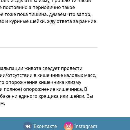
голь и сделать клизму, прошло 12 часов
не постоянно а периодично такое
ое тоже пока тишина. думаем что запор,
цах и куриные шейки. жду ответа за ранние
пальпации живота следует провести
ии/отсутствии в кишечнике каловых масс,
ного опорожнения кишечника клизму
чти полное) опорожнение кишечника. В
обаке ни единого хрящика или шейки. Вы
м.
Вконтакте
Instagram