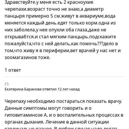
Здравствуйте.у меня есть 2 красноухие
черепахи.возраст точно не знаю,а диаметр
панцыря примерно 5 см.живут в аквариуме,вода
меняется каждый день.едят только корм.одна из
них заболела,у нее опухли оба глаза,даже не
открывабтся.и стал мягким панцырь.подскажите
пожалуйста,что с ней делать,как помочь???дело в
том,что живу я в периферии,вет врачей у нас нет и
зоомагазинов тоже.
1 ответ
Екатерина Баранова
ответил 12 лет назад
Черепаху необходимо постараться показать врачу.
Данные симптомы могут говорить и о
гиповитаминозе А, и о воспалительных процессах в
органах дыхания. Лечение в данной ситуации
кардинально разное. В любом случае надо делать