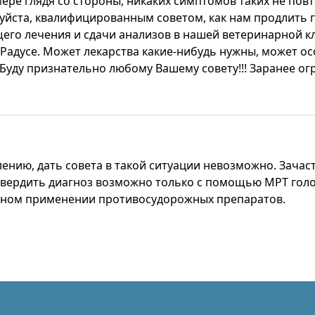
мере глядя со стороны, никаких симптомов таких не пов
уйста, квалифицированным советом, как нам продлить г
его лечения и сдачи анализов в нашей ветеринарной к
Радусе. Может лекарства какие-нибудь нужны, может о
 Буду признательно любому Вашему совету!!! Заранее ог
лению, дать совета в такой ситуации невозможно. Зача
твердить диагноз возможно только с помощью МРТ голо
нном применении противосудорожных препаратов.