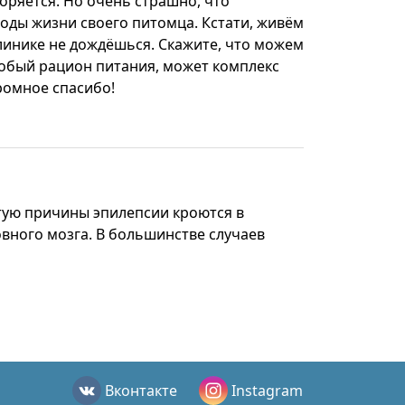
торяется. Но очень страшно, что
оды жизни своего питомца. Кстати, живём
линике не дождёшься. Скажите, что можем
собый рацион питания, может комплекс
ромное спасибо!
стую причины эпилепсии кроются в
вного мозга. В большинстве случаев
Вконтакте
Instagram