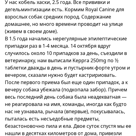
У нас кобель хаски, 2.5 года. Все прививки и
дегельминтизации есть. Кормим Royal Canine для
взрослых собак средних пород. Содержание
домашнее, но много времени проводит на улице
(живем в своем доме).
В 1.5 года начались нерегулярные эпилептические
припадки раз в 1-4 месяца. 14 октября вдруг
случилось около 10 припадков за день, cъездили в
ветеринарку, нам выписали Keppra 250mg по ½
таблетки дважды в день и пустырник-форте утром и
вечером, сказали нужно будет кастририовать.
После первого приема был еще один припадок, а к
вечеру собака убежала (подкопала забор). Причем
весь последний день собака была неадекватная —
не реагировала на имя, команды, иногда как будто
нас не узнавала, рычала (впервые), покусывалась,
пыталась есть несъедобные предметы,
безастоновочно пила и ела. Двое суток спустя мы ее
нашли в десятках километров от дома, привезли