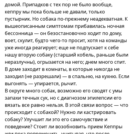
домой. Припадков с тех пор не было вообще,
кеппру мы пока больше не давали, только
пустырник. Но собака по-прежнему неадекватная. К
вышеописанным симптомам прибавилась ночная
бессонница — он безостановочно ходит по дому,
воет, скулит, будто чего-то просит, хотя на команды
уже иногда реагирует; еще не подпускает к себе
нашу вторую собаку (старший кобель, раньше были
неразлучны), огрызается на него; днем много спит.
В доме заходит в комнаты, в которые никогда не
заходил (не разрешали) — в спальню, на кухню. Если
выгонять — упирается, рычит.
В округе много собак, возможно его сводят с умы
запахи течных сук, но с диагнозом эпилепсии его
вязать все равно нельзя. В этой связи вопрос — что
происходит с собакой? Нужно ли кастрировать
собаку? Улучшит ли это его самочувствие и
поведение? Стоит ли возобновить прием Кеппры
или пока повременить, учитывая, что после