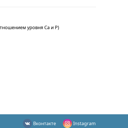
тношением уровня Са и Р)
Вконтакте
Instagram