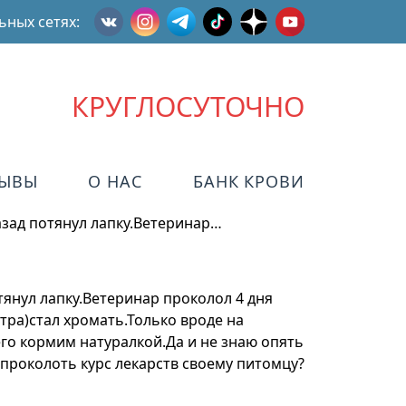
ьных сетях:
КРУГЛОСУТОЧНО
ЗЫВЫ
О НАС
БАНК КРОВИ
азад потянул лапку.Ветеринар…
тянул лапку.Ветеринар проколол 4 дня
тра)стал хромать.Только вроде на
го кормим натуралкой.Да и не знаю опять
проколоть курс лекарств своему питомцу?