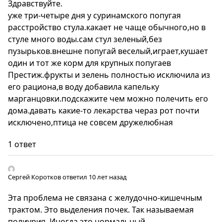
Здравствуйте.
уже три-четыре дня у суринамского попугая
расстройство стула.какает не чаще обычного,но в
стуле много воды.сам стул зеленый,без
пузырьков.внешне попугай веселый,играет,кушает
один и тот же корм для крупных попугаев
Престиж.фрукты и зелень полностью исключила из
его рациона,в воду добавила капельку
марганцовки.подскажите чем можно полечить его
дома.давать какие-то лекарства чераз рот почти
исключено,птица не совсем дружелюбная
1 ответ
Сергей Коротков
ответил 10 лет назад
Эта проблема не связана с желудочно-кишечным
трактом. Это выделения почек. Так называемая
полиурия. Иногда это нормальный