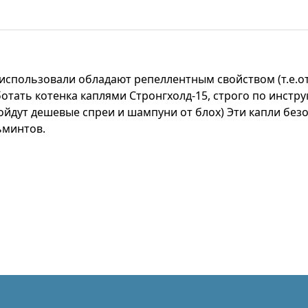
 использовали обладают репеллентным свойством (т.е.о
отать котенка каплями Стронгхолд-15, строго по инстр
дойдут дешевые спреи и шампуни от блох) Эти капли безо
ьминтов.