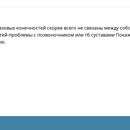
тазовых конечностей скорее всего не связаны между соб
тей-проблемы с позвоночником или тб суставами Покаж
ию.