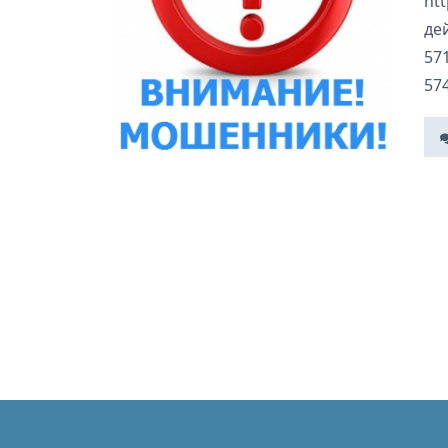
htt
де
571
574