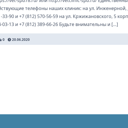
ps://vet-spb78.ru/ или http://vetclinic-spb.ru/ Единственн
йствующие телефоны наших клиник: на ул. Инженерной, д
-33-90 и +7 (812) 570-56-59 на ул. Кржижановского, 5 корп.
-03-13 и +7 (812) 389-66-26 Будьте внимательны и […]
0
20.06.2020