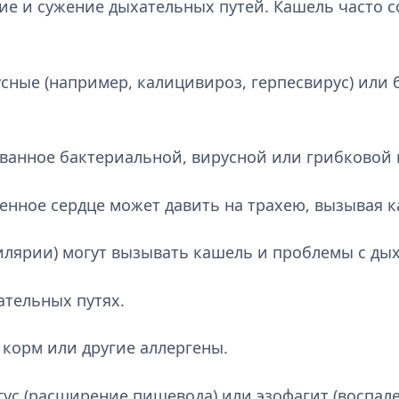
ние и сужение дыхательных путей. Кашель часто 
сные (например, калицивироз, герпесвирус) или
званное бактериальной, вирусной или грибковой
ченное сердце может давить на трахею, вызывая 
илярии) могут вызывать кашель и проблемы с ды
ательных путях.
, корм или другие аллергены.
ус (расширение пищевода) или эзофагит (воспал