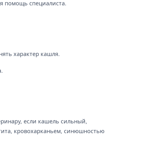
ся помощь специалиста.
нять характер кашля.
.
еринару, если кашель сильный,
тита, кровохарканьем, синюшностью