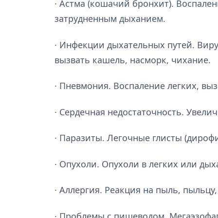
· Астма (кошачий бронхит). Воспале
затрудненным дыханием.
· Инфекции дыхательных путей. Виру
вызвать кашель, насморк, чихание.
· Пневмония. Воспаление легких, вы
· Сердечная недостаточность. Увели
· Паразиты. Легочные глисты (дироф
· Опухоли. Опухоли в легких или дых
· Аллергия. Реакция на пыль, пыльцу
· Проблемы с пищеводом. Мегаэзофаг