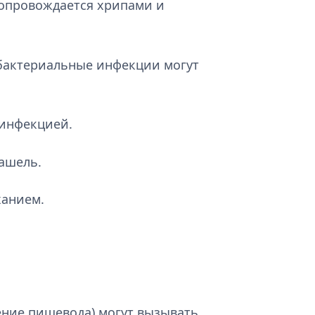
сопровождается хрипами и
 бактериальные инфекции могут
 инфекцией.
кашель.
ханием.
ение пищевода) могут вызывать