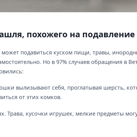
шля, похожего на подавление
а может подавиться куском пищи, травы, инород
амостоятельно. Но в 97% случаев обращения в В
овились:
Кошки вылизывают себя, проглатывая шерсть, кот
иться от этих комков.
х. Трава, кусочки игрушек, мелкие предметы могу